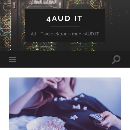
4AUD IT
Alt i IT og elektronik med 4AUD IT
Toggle
Toggle
search
mobile
field
menu