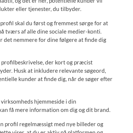
dadtil, og det er her, potentielle kunder vil
ter eller tjenester, du tilbyder.
fil skal du først og fremmest sørge for at
 tværs af alle dine sociale medier-konti.
 det nemmere for dine følgere at finde dig
 profilbeskrivelse, der kort og præcist
byder. Husk at inkludere relevante søgeord,
entielle kunder at finde dig, når de søger efter
in virksomheds hjemmeside i din
 kan få mere information om dig og dit brand.
din profil regelmæssigt med nye billeder og
tte viser, at du er aktiv på platformen og