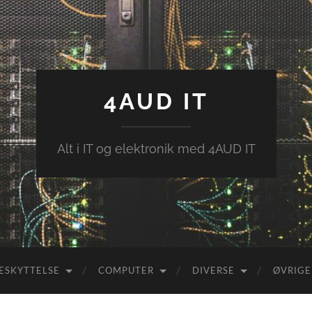
4AUD IT
Alt i IT og elektronik med 4AUD IT
ESKYTTELSE
COMPUTER
DIVERSE
ØVRIGE