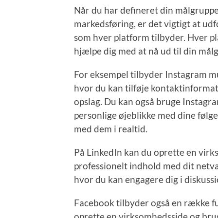
Når du har defineret din målgruppe 
markedsføring, er det vigtigt at udf
som hver platform tilbyder. Hver p
hjælpe dig med at nå ud til din må
For eksempel tilbyder Instagram mul
hvor du kan tilføje kontaktinformati
opslag. Du kan også bruge Instagra
personlige øjeblikke med dine følge
med dem i realtid.
På LinkedIn kan du oprette en virk
professionelt indhold med dit netv
hvor du kan engagere dig i diskuss
Facebook tilbyder også en række f
oprette en virksomhedsside og brug