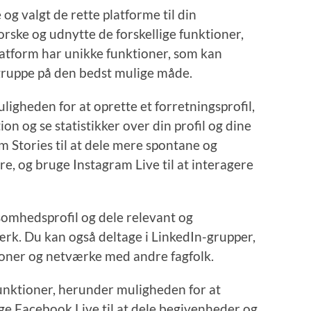
og valgt de rette platforme til din
orske og udnytte de forskellige funktioner,
latform har unikke funktioner, som kan
lgruppe på den bedst mulige måde.
igheden for at oprette et forretningsprofil,
on og se statistikker over din profil og dine
m Stories til at dele mere spontane og
re, og bruge Instagram Live til at interagere
somhedsprofil og dele relevant og
ærk. Du kan også deltage i LinkedIn-grupper,
ioner og netværke med andre fagfolk.
unktioner, herunder muligheden for at
e Facebook Live til at dele begivenheder og