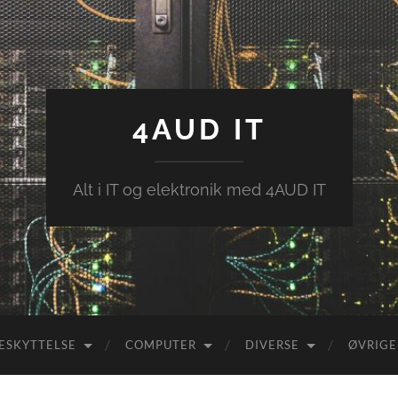
4AUD IT
Alt i IT og elektronik med 4AUD IT
ESKYTTELSE
COMPUTER
DIVERSE
ØVRIGE