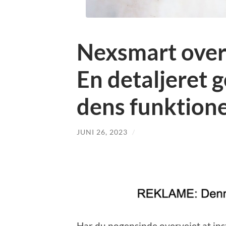
Nexsmart ove
En detaljeret
dens funktione
JUNI 26, 2023
/
Har du nogensinde overvejet at inst