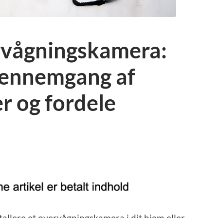
rvågningskamera:
 gennemgang af
r og fordele
allere et overvågningskamera i dit hjem eller