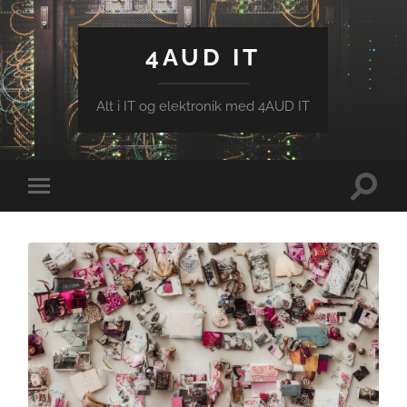
4AUD IT
Alt i IT og elektronik med 4AUD IT
Toggle
Toggle
search
mobile
field
menu