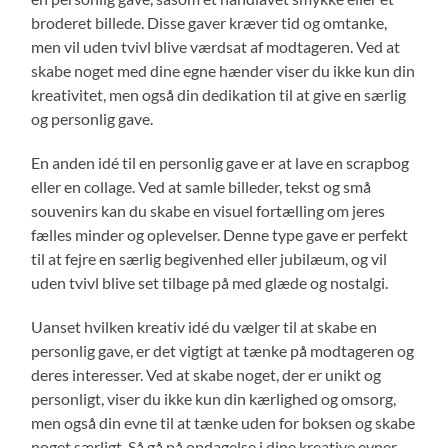
broderet billede. Disse gaver kræver tid og omtanke,
men vil uden tvivl blive værdsat af modtageren. Ved at
skabe noget med dine egne hænder viser du ikke kun din
kreativitet, men også din dedikation til at give en særlig
og personlig gave.
En anden idé til en personlig gave er at lave en scrapbog
eller en collage. Ved at samle billeder, tekst og små
souvenirs kan du skabe en visuel fortælling om jeres
fælles minder og oplevelser. Denne type gave er perfekt
til at fejre en særlig begivenhed eller jubilæum, og vil
uden tvivl blive set tilbage på med glæde og nostalgi.
Uanset hvilken kreativ idé du vælger til at skabe en
personlig gave, er det vigtigt at tænke på modtageren og
deres interesser. Ved at skabe noget, der er unikt og
personligt, viser du ikke kun din kærlighed og omsorg,
men også din evne til at tænke uden for boksen og skabe
noget særligt. Så gå på opdagelse i dine kreative evner