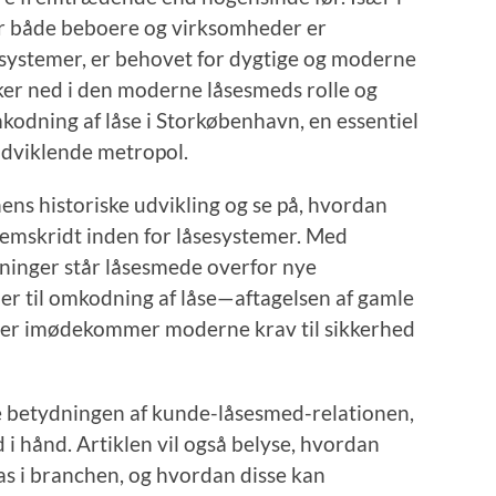
r både beboere og virksomheder er
sesystemer, er behovet for dygtige og moderne
ker ned i den moderne låsesmeds rolle og
kodning af låse i Storkøbenhavn, en essentiel
udviklende metropol.
ens historiske udvikling og se på, hvordan
fremskridt inden for låsesystemer. Med
ninger står låsesmede overfor nye
er til omkodning af låse—aftagelsen af gamle
, der imødekommer moderne krav til sikkerhed
e betydningen af kunde-låsesmed-relationen,
d i hånd. Artiklen vil også belyse, hvordan
as i branchen, og hvordan disse kan