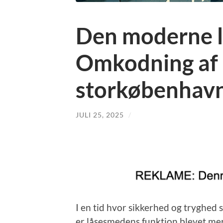
Den moderne 
Omkodning af l
storkøbenhav
JULI 25, 2025
/
I en tid hvor sikkerhed og tryghed sp
er låsesmedens funktion blevet me