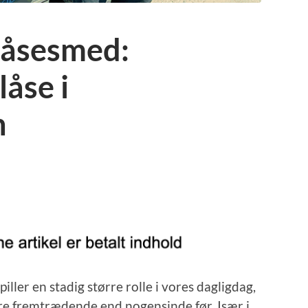
låsesmed:
åse i
n
iller en stadig større rolle i vores dagligdag,
re fremtrædende end nogensinde før. Især i