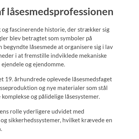
 af låsesmedsprofessionen
og fascinerende historie, der strækker sig
nøgler blev betragtet som symboler på
n begyndte låsesmede at organisere sig i lav
eder i at fremstille indviklede mekaniske
de ejendele og ejendomme.
det 19. århundrede oplevede låsesmedsfaget
sseproduktion og nye materialer som stål
e komplekse og pålidelige låsesystemer.
ens rolle yderligere udvidet med
e og sikkerhedssystemer, hvilket krævede en
.