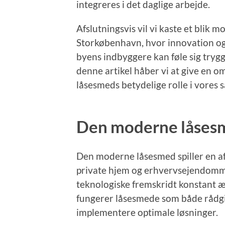
integreres i det daglige arbejde.
Afslutningsvis vil vi kaste et blik 
Storkøbenhavn, hvor innovation og a
byens indbyggere kan føle sig tryg
denne artikel håber vi at give en 
låsesmeds betydelige rolle i vores 
Den moderne låsesm
Den moderne låsesmed spiller en af
private hjem og erhvervsejendomme
teknologiske fremskridt konstant 
fungerer låsesmede som både rådgi
implementere optimale løsninger.