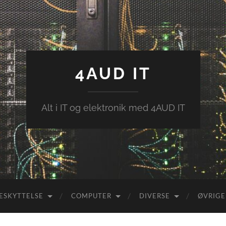
4AUD IT
Alt i IT og elektronik med 4AUD IT
ESKYTTELSE
COMPUTER
DIVERSE
ØVRIGE