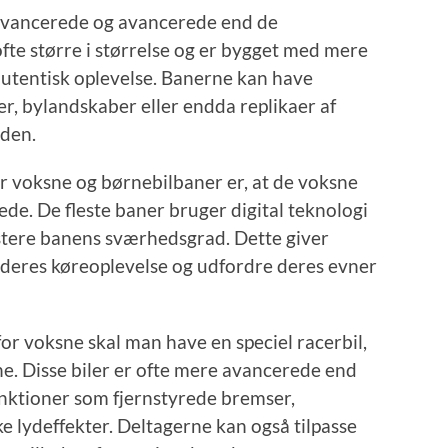
 avancerede og avancerede end de
ofte større i størrelse og er bygget med mere
n autentisk oplevelse. Banerne kan have
r, bylandskaber eller endda replikaer af
rden.
or voksne og børnebilbaner er, at de voksne
de. De fleste baner bruger digital teknologi
justere banens sværhedsgrad. Dette giver
e deres køreoplevelse og udfordre deres evner
for voksne skal man have en speciel racerbil,
rne. Disse biler er ofte mere avancerede end
funktioner som fjernstyrede bremser,
e lydeffekter. Deltagerne kan også tilpasse