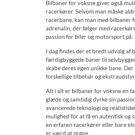
Bilbaner for voksne giver også mu
racerkører. Selvom man måske aldrig
racerbane, kan man med bilbaner f
adrenalin, der følger med racerkørse
passion for biler og motorsport på.
I dag findes der et bredt udvalg af
færdigbyggede baner til selvbyggede
skabe deres egen unikke bane. Der 
forskellige tilbehør og ekstraudsty
Alt i alt er bilbaner for voksne e
glæde og samtidig dyrke sin passion
avancerede teknologi og realistiske
mulighed for at få en autentisk o
en erfaren racerkører eller bare els
er værd at prøve