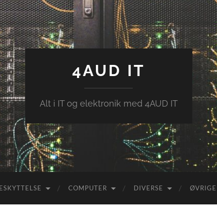
4AUD IT
Alt i IT og elektronik med 4AUD IT
ESKYTTELSE
COMPUTER
DIVERSE
ØVRIGE