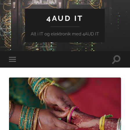
4AUD IT
Alt i IT og elektronik med 4AUD IT
Toggle
Toggle
search
mobile
field
menu