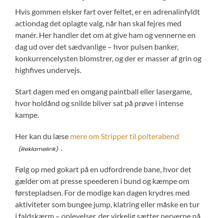
Hvis gommen elsker fart over feltet, er en adrenalinfyldt
actiondag det oplagte valg, når han skal fejres med
manér. Her handler det om at give ham og vennerne en
dag ud over det sædvanlige – hvor pulsen banker,
konkurrencelysten blomstrer, og der er masser af grin og
highfives undervejs.
Start dagen med en omgang paintball eller lasergame,
hvor holdånd og snilde bliver sat på prøve i intense
kampe.
Her kan du læse
mere om Stripper til polterabend
.
Følg op med gokart på en udfordrende bane, hvor det
gælder om at presse speederen i bund og kæmpe om
førstepladsen. For de modige kan dagen krydres med
aktiviteter som bungee jump, klatring eller måske en tur
i faldskærm – oplevelser, der virkelig sætter nerverne på